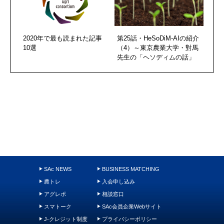
2020年で最も読まれた記事
第25話・HeSoDiM-AIの紹介
10選
（4）～東京農業大学・對馬
先生の「ヘソディムの話」
SAc NEWS
BUSINESS MATCHING
農トレ
入会申し込み
アグレポ
相談窓口
スマトーク
SAc会員企業Webサイト
J-クレジット制度
プライバシーポリシー