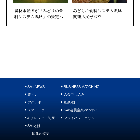
農林水産省が「みどりの食
みどりの食料システム戦略
料システム戦略」の策定へ
関連法案が成立
SAc NEWS
BUSINESS MATCHING
農トレ
入会申し込み
アグレポ
相談窓口
スマトーク
SAc会員企業Webサイト
J-クレジット制度
プライバシーポリシー
SAcとは
団体の概要