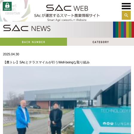
サイ
ト内
検索
2025.04.30
【農トレ】SAcとテラスマイルが行うWell-beingな取り組み