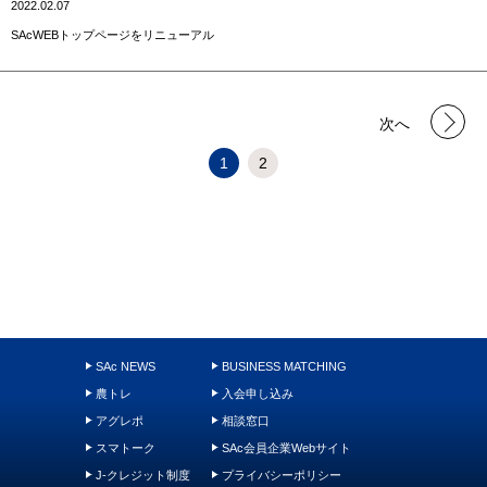
2022.02.07
SAcWEBトップページをリニューアル
次へ
1
2
SAc NEWS
BUSINESS MATCHING
農トレ
入会申し込み
アグレポ
相談窓口
スマトーク
SAc会員企業Webサイト
J-クレジット制度
プライバシーポリシー