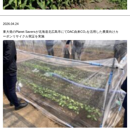
2026.04.24
東大発のPlanet Saversが北海道北広島市にてDAC由来CO₂を活用した農業向けカ
ーボンリサイクル実証を実施