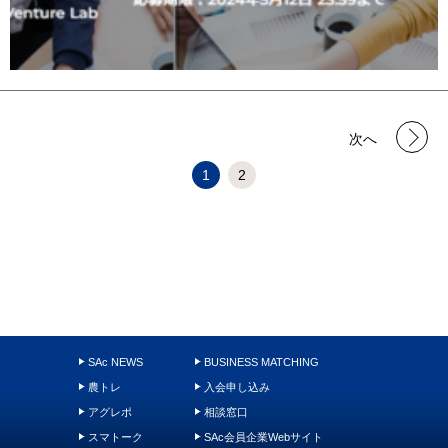
次へ
1
2
SAc NEWS
BUSINESS MATCHING
農トレ
入会申し込み
アグレポ
相談窓口
スマトーク
SAc会員企業Webサイト