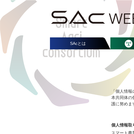
SAcとは
「個人情報
本共同体の
護に努めま
個人情報取
スマート農