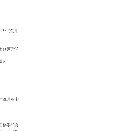
以外で使用
よび運営管
送付
。
に管理を実
業務委託会