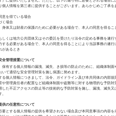
す）に提供いたしません。ただし、以下の通り特に必要とされる場合に
り個人情報を第三者に提供することがございます。あらかじめご了承を
同意を得ている場合
づく場合
、身体又は財産の保護のために必要がある場合で、本人の同意を得るこ
もしくは地方公共団体又はその委託を受けたり法令の定める事務を遂行
力する必要がある場合で、本人の同意を得ることにより当該事務の遂行
れがあるとき
安全管理措置について
、保有する個人情報の漏洩、滅失、き損等の防止のために、組織体制面
おいて適切な安全管理対策を施し保護に努めます。
する個人情報につきまして、法令、ガイドライン及び本共同体の内部規
育や管理責任者の配置など組織体制面や盗難等に対する物理的な予防対
用した不正アクセスの防止等の技術的な予防対策を施し、漏洩、滅失又
す。
提供の任意性について
必要とする個人情報の提供を希望されない場合及び本同意事項の内容を