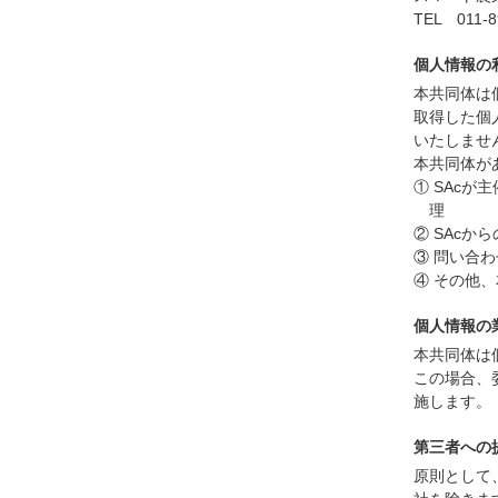
TEL 011-8
個人情報の
本共同体は
取得した個
いたしませ
本共同体が
① SAc
理
② SAc
③ 問い合
④ その他
個人情報の
本共同体は
この場合、
施します。
第三者への
原則として