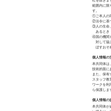
社を除きま
範囲内に限
す。
①ご本人の
②法令に基
③人の生命
あるとき
④国の機関
対して協
ぼすおそ
個人情報の
本共同体は
技術的面に
また、保有
スタッフ教
ワークを利
ら保護しま
個人情報の
本共同体が