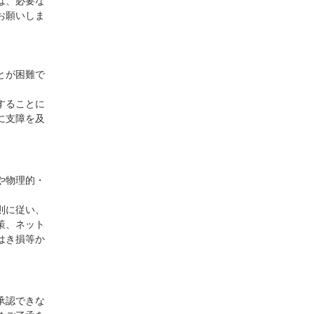
は、必要な
お願いしま
とが困難で
することに
に支障を及
や物理的・
則に従い、
策、ネット
はき損等か
承認できな