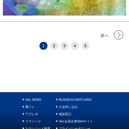
次へ
1
2
3
4
5
SAc NEWS
BUSINESS MATCHING
農トレ
入会申し込み
アグレポ
相談窓口
スマトーク
SAc会員企業Webサイト
J-クレジット制度
プライバシーポリシー