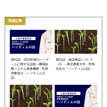
関連記事
第41話・2023年度のヘソデ
第21話・仮説検証について
ィムに関する話題～圃場診
（4）～東京農業大学・對馬
断システム推進機構・對馬
先生の「ヘソディムの話」
理事長の「ヘソディムの
話」