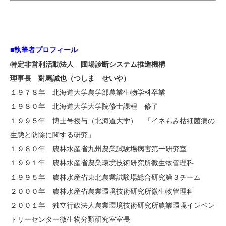
■執筆者プロフィール
特定非営利活動法人 圃場診断システム推進機構
理事長 對馬誠也（つしま せいや）
１９７８年 北海道大学農学部農業生物学科卒業
１９８０年 北海道大学大学院修士課程 修了
１９９５年 博士号授与（北海道大学） 「イネもみ枯細菌病の
生態と防除に関する研究」
１９８０年 農林水産省九州農業試験場病害第一研究室
１９９１年 農林水産省農業環境技術研究所微生物管理科
１９９５年 農林水産省東北農業試験場総合研究第３チーム
２０００年 農林水産省農業環境技術研究所微生物管理科
２００１年 独立行政法人農業環境技術研究所農業環境インベン
トリーセンター微生物分類研究室室長