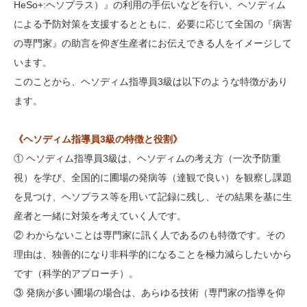
HeSo+:ヘソプラス）』の利用の手伝いなどを行い、ヘソディム
による予防対策を支援するとともに、必要に応じて全国の『病害
の専門家』の助言を仰ぎ生産者にお伝えできる人をイメージして
います。
このことから、ヘソディム指導員3級は以下のような特徴があり
ます。
《ヘソディム指導員3級の特徴と役割》
① ヘソディム指導員3級は、ヘソディムの考え方（一次予防重
視）を学び、全国的に圃場の発病等（達観で良い）を観察し課題
を見つけ、ヘソプラス等を用いて記録に残し、その結果を基に生
産者と一緒に対策を考えていく人です。
② わからないことは専門家に訊く人であるのも特徴です。その
理由は、独善的になり非科学的になることを極力減らしたいから
です（科学的アプローチ）。
③ 発病が多い圃場の場合は、あらゆる技術（専門家の指導を仰