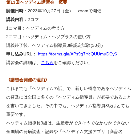
第13回ヘソディム講習会 概要
開催日時
：2023年10月27日（金） zoomで開催
講義内容
：2コマ
1コマ目：ヘソディムの考え方
2コマ目：ヘソディム・ヘソプラスの使い方
講義終了後、ヘソディム指導員3級認定試験(30分)
申し込みURL：
https://forms.gle/APs9g7YcQUUmuDCy6
講習会の詳細は、
こちら
をご確認ください。
《講習会開催の理由》
これまでも「ヘソディムの話」で、新しい概念であるヘソディム
の普及には全国に多くの『ヘソディム指導員』が必要であること
を書いてきました。その中でも、ヘソディム指導員3級はとても
重要です。
ヘソディム指導員3級は、生産者ができそうでなかなかできない
全圃場の発病調査・記録や『ヘソディム支援アプリ（商品名