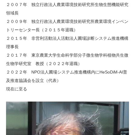
２００７年 独立行政法人農業環境技術研究所生物生態機能研究
領域長
２００９年 独立行政法人農業環境技術研究所農業環境インベン
トリーセンター長（２０１５年退職）
２０１５年 非営利活動法人活動法人圃場診断システム推進機構
理事長
２０１７年 東京農業大学生命科学部分子微生物学科植物共生微
生物学研究室 教授（２０２２年退職）
２０２２年 NPO法人圃場システム推進機構内にHeSoDiM-AI普
及推進協議会を設立（代表）
現在に至る