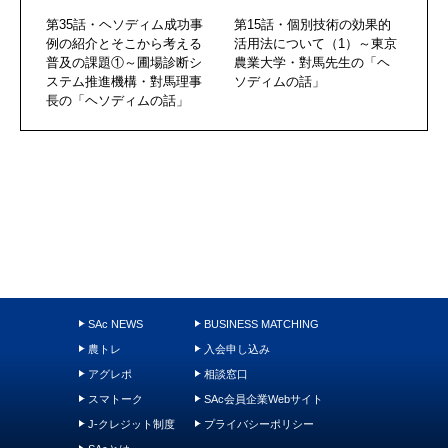
第35話・ヘソディム成功事
第15話・個別技術の効果的
例の紹介とそこから考える
活用法について（1）～東京
普及の課題①～圃場診断シ
農業大学・對馬先生の「ヘ
ステム推進機構・對馬理事
ソディムの話」
長の「ヘソディムの話」
SAc NEWS
BUSINESS MATCHING
農トレ
入会申し込み
アグレポ
相談窓口
スマトーク
SAc会員企業Webサイト
J-クレジット制度
プライバシーポリシー