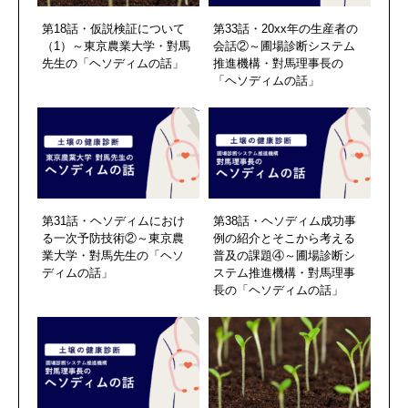
第18話・仮説検証について
第33話・20xx年の生産者の
（1）～東京農業大学・對馬
会話②～圃場診断システム
先生の「ヘソディムの話」
推進機構・對馬理事長の
「ヘソディムの話」
第31話・ヘソディムにおけ
第38話・ヘソディム成功事
る一次予防技術②～東京農
例の紹介とそこから考える
業大学・對馬先生の「ヘソ
普及の課題④～圃場診断シ
ディムの話」
ステム推進機構・對馬理事
長の「ヘソディムの話」