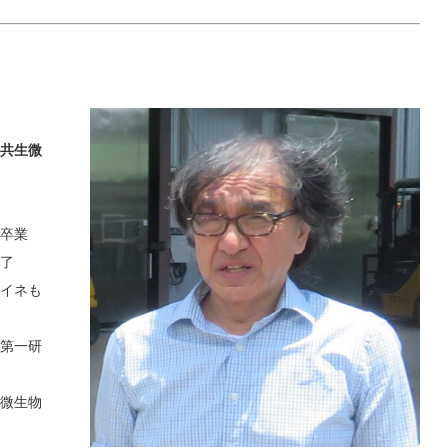
共生微
卒業
了
イネも
第一研
微生物