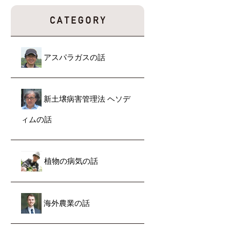
アスパラガスの話
新土壌病害管理法 ヘソデ
ィムの話
植物の病気の話
海外農業の話