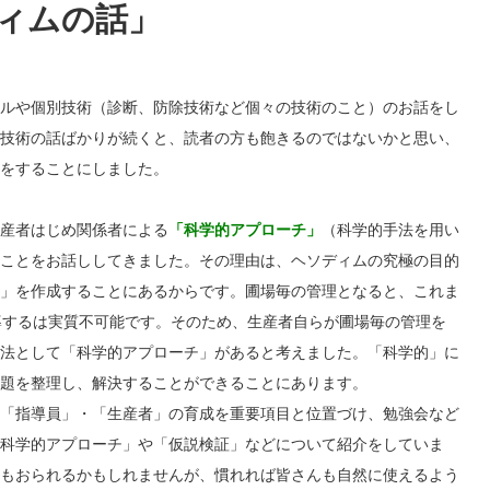
ィムの話」
ルや個別技術（診断、防除技術など個々の技術のこと）のお話をし
技術の話ばかりが続くと、読者の方も飽きるのではないかと思い、
をすることにしました。
産者はじめ関係者による
「科学的アプローチ」
（科学的手法を用い
ことをお話ししてきました。その理由は、ヘソディムの究極の目的
」を作成することにあるからです。圃場毎の管理となると、これま
導するは実質不可能です。そのため、生産者自らが圃場毎の管理を
法として「科学的アプローチ」があると考えました。「科学的」に
題を整理し、解決することができることにあります。
「指導員」・「生産者」の育成を重要項目と位置づけ、勉強会など
科学的アプローチ」や「仮説検証」などについて紹介をしていま
もおられるかもしれませんが、慣れれば皆さんも自然に使えるよう