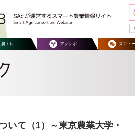
農トレ
アグレポ
スマト
について（1）～東京農業大学・