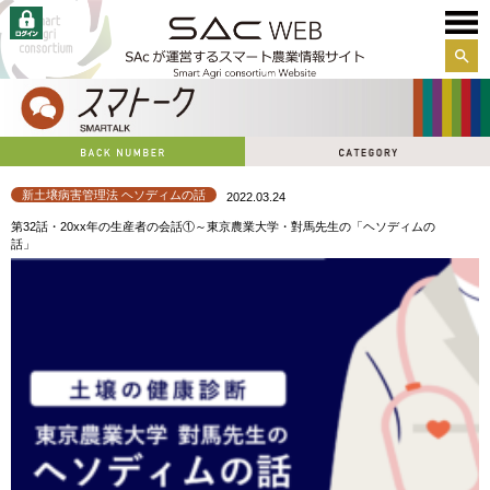
サイ
ト内
検索
新土壌病害管理法 ヘソディムの話
2022.03.24
第32話・20xx年の生産者の会話①～東京農業大学・對馬先生の「ヘソディムの
話」