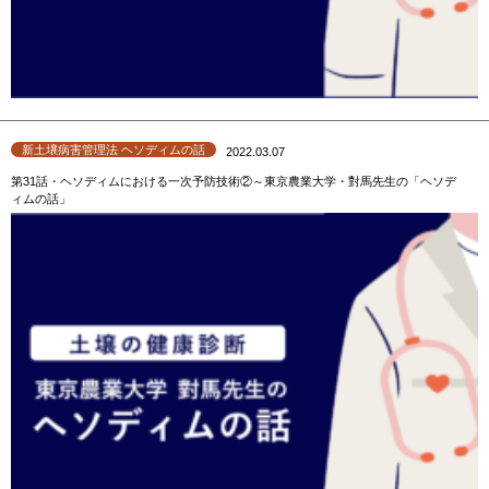
新土壌病害管理法 ヘソディムの話
2022.03.07
第31話・ヘソディムにおける一次予防技術②～東京農業大学・對馬先生の「ヘソデ
ィムの話」