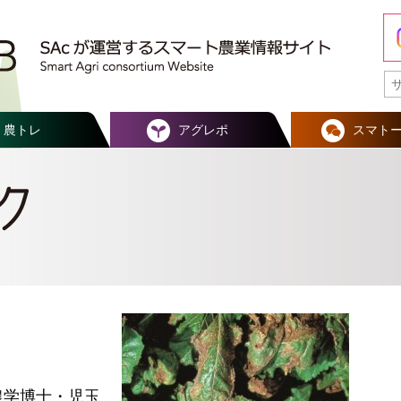
農トレ
アグレポ
スマト
農学博士・児玉