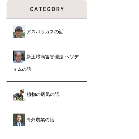
アスパラガスの話
新土壌病害管理法 ヘソデ
ィムの話
植物の病気の話
海外農業の話