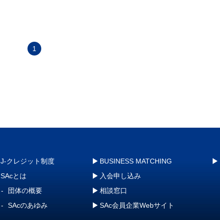
1
J-クレジット制度
BUSINESS MATCHING
SAcとは
入会申し込み
団体の概要
相談窓口
SAcのあゆみ
SAc会員企業Webサイト