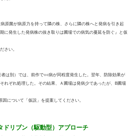
た病原菌が病原力を持って隣の株、さらに隣の株へと発病を引き起
期に発生した発病株の抜き取りは圃場での病気の蔓延を防ぐ』と仮
ださい。
産者は別）では、前作で○○病が同程度発生した。翌年、防除効果が
がそれぞれ処理した。その結果、Ａ圃場は発病少であったが、B圃場
原因について「仮説」を提案してください。
タドリブン（駆動型）アプローチ