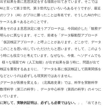
出す結果を基に意思決定をする場面が出てきています。そこでは
にAIと言って第２世代、第３世代などいろいろあるそうですが、最近
のソフト（AI）がプロに勝ったことは有名です。そうしたAIの中に
るケースも多々あるとのことです。
果をそのまま意思決定に使うアプローチは、今回紹介した「観察デ
明らかに異なります。そこで、前者を「データ駆動型アプローチ
「仮説検証アプローチ」と呼ぶことがあります。どこかで、データ
このことを思い出していただけたらと思います。そして、このよう
使う時にも役立つと考えています。なぜなら、今後、ヘソディムでも
すが、様々な場面でAI（人工知能）が出す結果を扱う時に、問題が出て
検証を重視するあまりに、「データを基に仮説検証して因果関係を
などというのは必ずしも現実的ではありません。
グデータが医療を変える」（北風政史著）では、科学を実験科学
数理科学（第三の科学）、データ中心科学（第四の科学）の４つに
いています。
に対して、実験的証明は、必ずしも必要ではない。
」、「出てきた