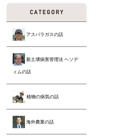
アスパラガスの話
新土壌病害管理法 ヘソデ
ィムの話
植物の病気の話
海外農業の話