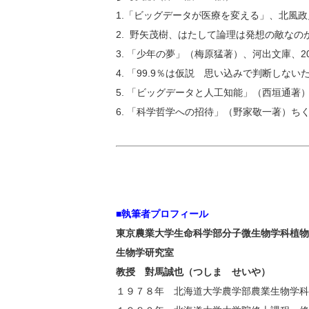
1.「ビッグデータが医療を変える」、北風政
2. 野矢茂樹、はたして論理は発想の敵なのか．「デザ
3. 「少年の夢」（梅原猛著）、河出文庫、20
4. 「99.9％は仮説 思い込みで判断しな
5. 「ビッグデータと人工知能」（西垣通著）
6. 「科学哲学への招待」（野家敬一著）ちく
■執筆者プロフィール
東京農業大学生命科学部分子微生物学科植物
生物学研究室
教授 對馬誠也（つしま せいや）
１９７８年 北海道大学農学部農業生物学科