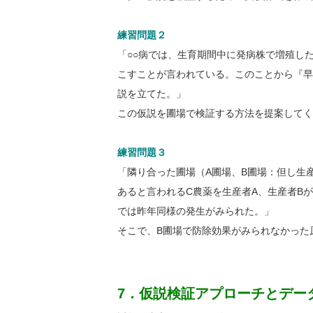
練習問題２
「○○病では、生育期間中に発病株で増殖し
こすことが言われている。このことから『早
説を立てた。」
この仮説を圃場で検証する方法を提案してく
練習問題３
「隣り合った圃場（A圃場、B圃場：但し生
あると言われるC農薬を生産者A、生産者B
では昨年同様の発生がみられた。」
そこで、B圃場で防除効果がみられなかった
7．仮説検証アプローチとデー