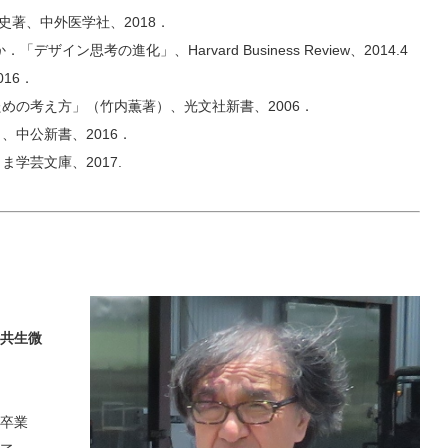
史著、中外医学社、2018．
イン思考の進化」、Harvard Business Review、2014.4
16．
いための考え方」（竹内薫著）、光文社新書、2006．
、中公新書、2016．
ま学芸文庫、2017.
共生微
卒業