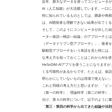
近年、膨大なデータを使ってコンピュータが
AI（人工知能）が大活躍しています。一口
特に知られているものとしては、囲碁や将棋
は、AI開発者も理解できない結果が出てく
そして、このようにコンピュータが出した結
ータ―仮説―検証―結論」のアプローチとは
（データドリブン型アプローチ）」、後者を
駆動型アプローチをいう単語を見た時には、
な考え方を知っておくことはこれからAIを
HeSoDiM-AIアプリを使うことになりま
くる可能性があるからです。たとえば、仮説
明らかにしていないものは現場で使えない」
これと同様の考え方だと思いますが、「ビッ
（第一の科学）、理論科学（第二の科学）、
分け、第４の科学について、以下のように書
「
第三・第四の科学から出てきた結論や法則