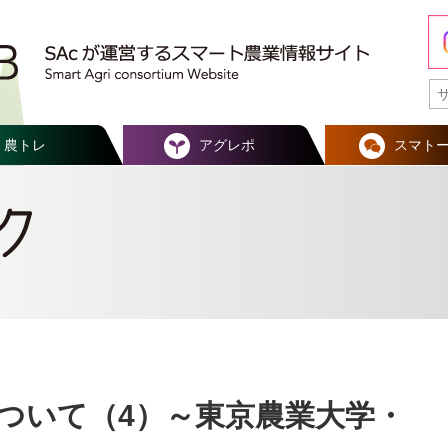
農トレ
アグレポ
スマト
について（4）～東京農業大学・