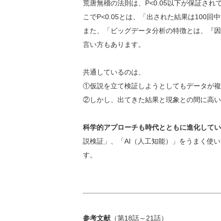
荒唐無稽の法則は、P<0.05以下が保証さ
こでP<0.05とは、「出された結果は100回
また、「ビッグデータ分析の特徴とは、『因
言い方もあります。
共通しているのは、
①仮説を立て検証しようとしてもデータが複
②しかし、出てきた結果と現象との間に高い
科学的アプローチも時代とともに進化してい
説検証」、「AI（人工知能）」をうまく使
す。
参考文献
（第18話～21話）