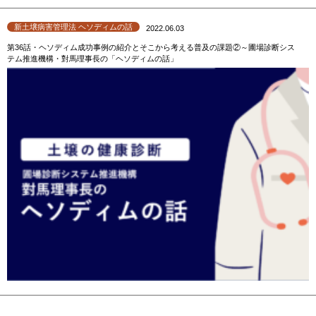
新土壌病害管理法 ヘソディムの話
2022.06.03
第36話・ヘソディム成功事例の紹介とそこから考える普及の課題②～圃場診断シス
テム推進機構・對馬理事長の「ヘソディムの話」