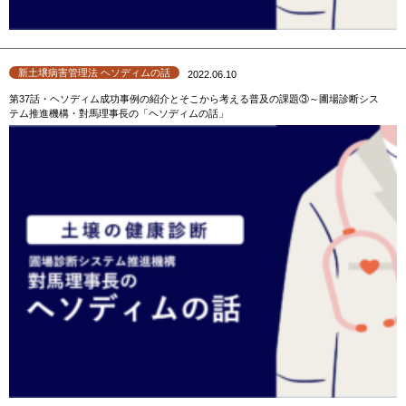
新土壌病害管理法 ヘソディムの話
2022.06.10
第37話・ヘソディム成功事例の紹介とそこから考える普及の課題③～圃場診断シス
テム推進機構・對馬理事長の「ヘソディムの話」