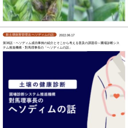
新土壌病害管理法 ヘソディムの話
2022.06.17
第38話・ヘソディム成功事例の紹介とそこから考える普及の課題④～圃場診断シス
テム推進機構・對馬理事長の「ヘソディムの話」