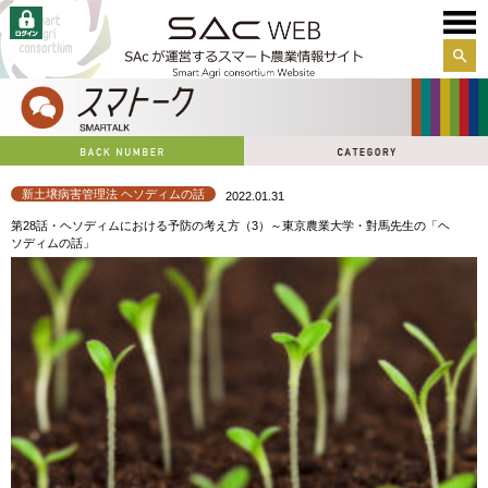
サイ
ト内
検索
新土壌病害管理法 ヘソディムの話
2022.01.31
第28話・ヘソディムにおける予防の考え方（3）～東京農業大学・對馬先生の「ヘ
ソディムの話」