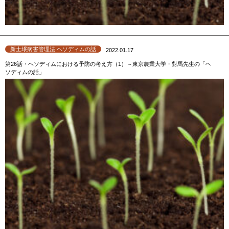
新土壌病害管理法 ヘソディムの話
2022.01.17
第26話・ヘソディムにおける予防の考え方（1）～東京農業大学・對馬先生の「ヘ
ソディムの話」