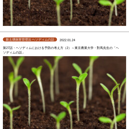
新土壌病害管理法 ヘソディムの話
2022.01.24
第27話・ヘソディムにおける予防の考え方（2）～東京農業大学・對馬先生の「ヘ
ソディムの話」