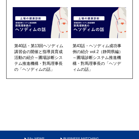
第40話・第13回ヘソディム
第43話・ヘソディム成功事
講習会の開催と指導員育成
例の紹介 vol.2（静岡県編）
活動の紹介～圃場診断シス
～圃場診断システム推進機
テム推進機構・對馬理事長
構・對馬理事長の「ヘソデ
の「ヘソディムの話」
ィムの話」
SAc NEWS
BUSINESS MATCHING