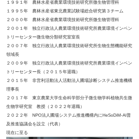
１９９１年 農林水産省農業環境技術研究所微生物管理科
１９９５年 農林水産省東北農業試験場総合研究第３チーム
２０００年 農林水産省農業環境技術研究所微生物管理科
２００１年 独立行政法人農業環境技術研究所農業環境インベン
トリーセンター微生物分類研究室室長
２００７年 独立行政法人農業環境技術研究所生物生態機能研究
領域長
２００９年 独立行政法人農業環境技術研究所農業環境インベン
トリーセンター長（２０１５年退職）
２０１５年 非営利活動法人活動法人圃場診断システム推進機構
理事長
２０１７年 東京農業大学生命科学部分子微生物学科植物共生微
生物学研究室 教授（２０２２年退職）
２０２２年 NPO法人圃場システム推進機構内にHeSoDiM-AI普
及推進協議会を設立（代表）
現在に至る