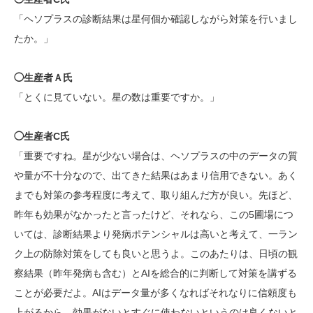
「ヘソプラスの診断結果は星何個か確認しながら対策を行いまし
たか。」
◯生産者Ａ氏
「とくに見ていない。星の数は重要ですか。」
◯生産者C氏
「重要ですね。星が少ない場合は、ヘソプラスの中のデータの質
や量が不十分なので、出てきた結果はあまり信用できない。あく
までも対策の参考程度に考えて、取り組んだ方が良い。先ほど、
昨年も効果がなかったと言ったけど、それなら、この5圃場につ
いては、診断結果より発病ポテンシャルは高いと考えて、一ラン
ク上の防除対策をしても良いと思うよ。このあたりは、日頃の観
察結果（昨年発病も含む）とAIを総合的に判断して対策を講ずる
ことが必要だよ。AIはデータ量が多くなればそれなりに信頼度も
上がるから、効果がないとすぐに使わないというのは良くないと