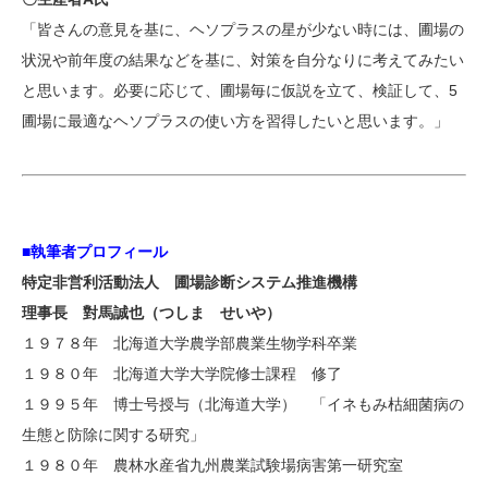
「皆さんの意見を基に、ヘソプラスの星が少ない時には、圃場の
状況や前年度の結果などを基に、対策を自分なりに考えてみたい
と思います。必要に応じて、圃場毎に仮説を立て、検証して、5
圃場に最適なヘソプラスの使い方を習得したいと思います。」
■執筆者プロフィール
特定非営利活動法人 圃場診断システム推進機構
理事長 對馬誠也（つしま せいや）
１９７８年 北海道大学農学部農業生物学科卒業
１９８０年 北海道大学大学院修士課程 修了
１９９５年 博士号授与（北海道大学） 「イネもみ枯細菌病の
生態と防除に関する研究」
１９８０年 農林水産省九州農業試験場病害第一研究室