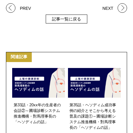
PREV
NEXT
記事一覧に戻る
関連記事
第33話・20xx年の生産者の
第35話・ヘソディム成功事
会話②～圃場診断システム
例の紹介とそこから考える
推進機構・對馬理事長の
普及の課題①～圃場診断シ
「ヘソディムの話」
ステム推進機構・對馬理事
長の「ヘソディムの話」