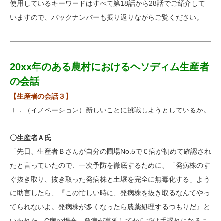
使用しているキーワードはすべて第18話から28話でご紹介して
いますので、バックナンバーも振り返りながらご覧ください。
20xx年のある農村におけるヘソディム生産者
の会話
【生産者の会話３】
Ⅰ．（イノベーション）新しいことに挑戦しようとしているか。
〇生産者Ａ氏
「先日、生産者Ｂさんが自分の圃場No.5でＣ病が初めて確認され
たと言っていたので、一次予防を徹底するために、「発病株のす
ぐ抜き取り、抜き取った発病株と土壌を完全に無毒化する」よう
に助言したら、『この忙しい時に、発病株を抜き取るなんてやっ
てられないよ。発病株が多くなったら農薬処理するつもりだ』と
いわれた。C病の場合、発病が蔓延してからでは手遅れになるこ