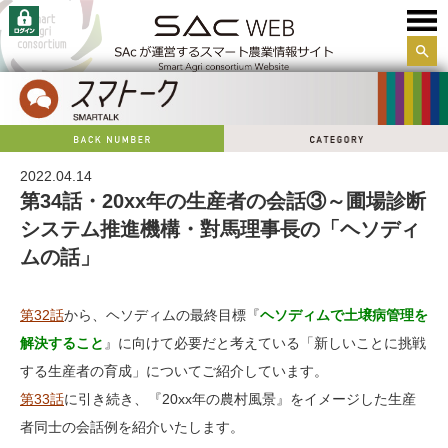
サイ
ト内
検索
2022.04.14
第34話・20xx年の生産者の会話③～圃場診断
システム推進機構・對馬理事長の「ヘソディ
ムの話」
第32話
から、ヘソディムの最終目標『
ヘソディムで土壌病管理を
解決すること
』に向けて必要だと考えている「新しいことに挑戦
する生産者の育成」についてご紹介しています。
第33話
に引き続き、『20xx年の農村風景』をイメージした生産
者同士の会話例を紹介いたします。