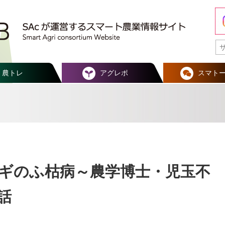
農トレ
アグレポ
スマト
ギのふ枯病～農学博士・児玉不
話