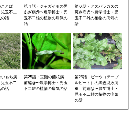
のことば
第４話・ジャガイモの黒
第６話・アスパラガスの
・児玉不二
あざ病@〜農学博士・児
斑点病@〜農学博士・児
気の話
玉不二雄の植物の病気の
玉不二雄の植物の病気の
話
話
のいもち病
第25話・豆類の菌核病
第26話・ビーツ（テーブ
・児玉不二
前編@〜農学博士・児玉
ルビート）の黒色腐敗病
気の話
不二雄の植物の病気の話
※ 前編@〜農学博士・
児玉不二雄の植物の病気
の話