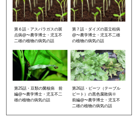
第６話・アスパラガスの斑
第７話・ダイズの苗立枯病
点病@〜農学博士・児玉不
@〜農学博士・児玉不二雄
二雄の植物の病気の話
の植物の病気の話
第25話・豆類の菌核病 前
第26話・ビーツ（テーブル
編@〜農学博士・児玉不二
ビート）の黒色腐敗病※
雄の植物の病気の話
前編@〜農学博士・児玉不
二雄の植物の病気の話