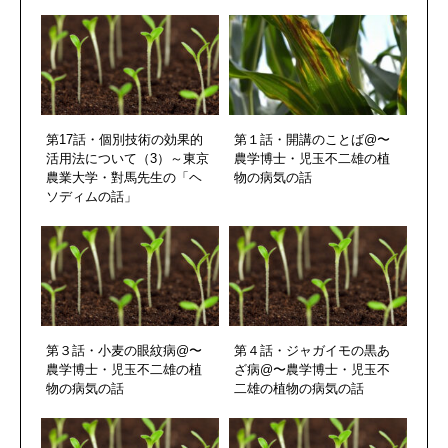
第17話・個別技術の効果的
第１話・開講のことば@〜
活用法について（3）～東京
農学博士・児玉不二雄の植
農業大学・對馬先生の「ヘ
物の病気の話
ソディムの話」
第３話・小麦の眼紋病@〜
第４話・ジャガイモの黒あ
農学博士・児玉不二雄の植
ざ病@〜農学博士・児玉不
物の病気の話
二雄の植物の病気の話