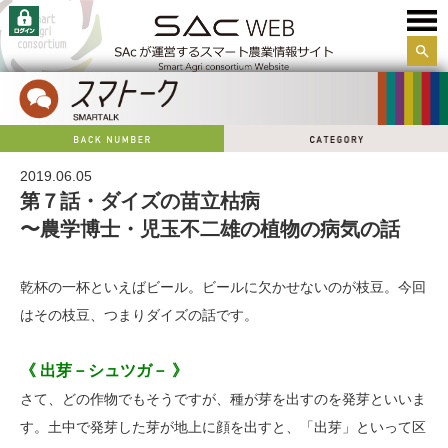
サイ
ト内
検索
2019.06.05
第７話・ダイズの苗立枯病
〜農学博士・児玉不二雄の植物の病気の話
乾杯の一杯といえばビール。ビールに欠かせないのが枝豆。今回
はその枝豆、つまりダイズの話です。
《 出芽－シュツガ－ 》
さて、どの作物でもそうですが、種が芽を出すのを発芽といいま
す。土中で発芽した芽が地上に顔を出すと、「出芽」といって区