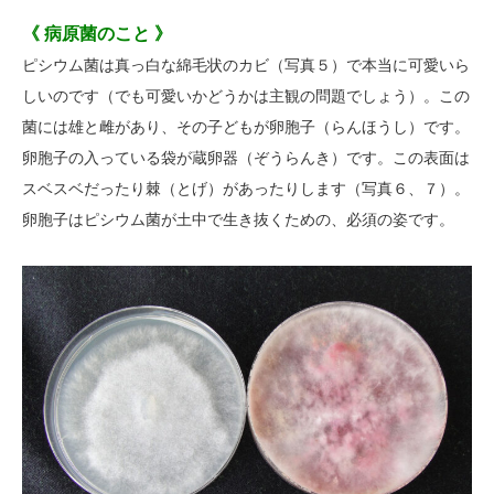
《 病原菌のこと 》
ピシウム菌は真っ白な綿毛状のカビ（写真５）で本当に可愛いら
しいのです（でも可愛いかどうかは主観の問題でしょう）。この
菌には雄と雌があり、その子どもが卵胞子（らんほうし）です。
卵胞子の入っている袋が蔵卵器（ぞうらんき）です。この表面は
スベスベだったり棘（とげ）があったりします（写真６、７）。
卵胞子はピシウム菌が土中で生き抜くための、必須の姿です。