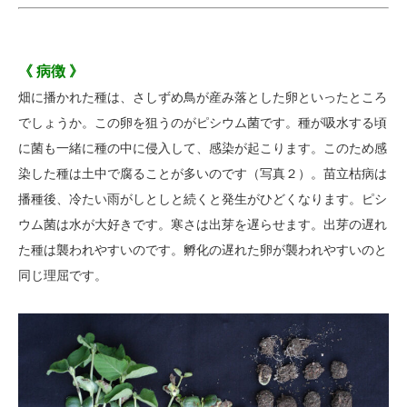
《 病徴 》
畑に播かれた種は、さしずめ鳥が産み落とした卵といったところ
でしょうか。この卵を狙うのがピシウム菌です。種が吸水する頃
に菌も一緒に種の中に侵入して、感染が起こります。このため感
染した種は土中で腐ることが多いのです（写真２）。苗立枯病は
播種後、冷たい雨がしとしと続くと発生がひどくなります。ピシ
ウム菌は水が大好きです。寒さは出芽を遅らせます。出芽の遅れ
た種は襲
われやすいのです。孵化の遅れた卵が襲われやすいのと
同じ理屈です。