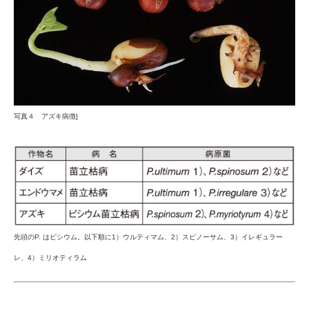
写真４ アズキ病徴]
先頭のP. はピシウム。以下順に1）ウルティマム、2）スピノーサム、3）イレギュラー
レ、4）ミリオティラム