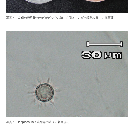
写真５ 左側の綿毛状のカビがピシウム菌。右側はコムギの病気を起こす病原菌
写真６
P.spinosum
：蔵卵器の表面に棘がある