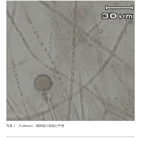
写真７
P.ultimum
：蔵卵器の表面が平滑