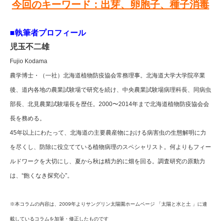
今回のキーワード：出芽、卵胞子、種子消毒
■執筆者プロフィール
児玉不二雄
Fujio Kodama
農学博士・（一社）北海道植物防疫協会常務理事。北海道大学大学院卒業
後、道内各地の農業試験場で研究を続け、中央農業試験場病理科長、同病虫
部長、北見農業試験場長を歴任。2000〜2014年まで北海道植物防疫協会会
長を務める。
45年以上にわたって、北海道の主要農産物における病害虫の生態解明に力
を尽くし、防除に役立てている植物病理のスペシャリスト。何よりもフィー
ルドワークを大切にし、夏から秋は精力的に畑を回る。調査研究の原動力
は、“飽くなき探究心”。
※本コラムの内容は、2009年よりサングリン太陽園ホームページ 「太陽と水と土 」に連
載しているコラムを加筆・修正したものです