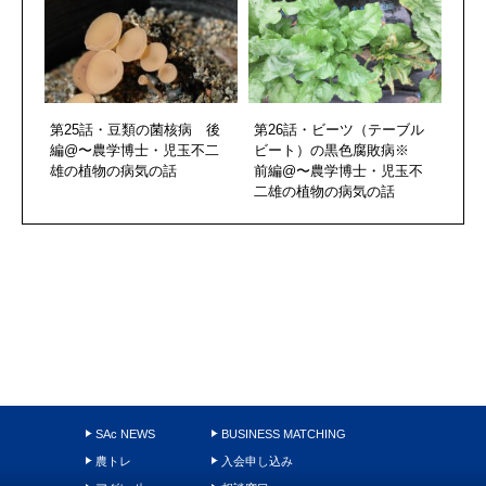
第25話・豆類の菌核病 後
第26話・ビーツ（テーブル
編@〜農学博士・児玉不二
ビート）の黒色腐敗病※
雄の植物の病気の話
前編@〜農学博士・児玉不
二雄の植物の病気の話
SAc NEWS
BUSINESS MATCHING
農トレ
入会申し込み