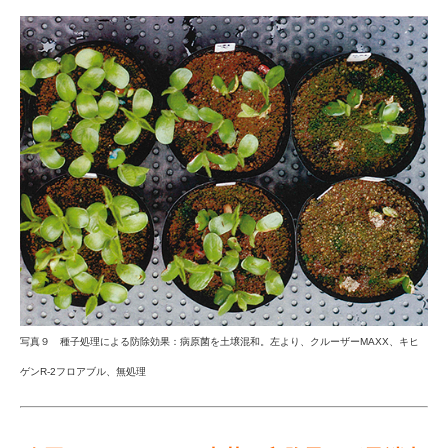
写真９ 種子処理による防除効果：病原菌を土壌混和。左より、クルーザーMAXX、キヒ
ゲンR-2フロアブル、無処理