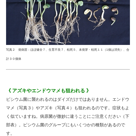
写真２ 発病苗：ほぼ健全７、生育不良７、枯死５、未発芽・枯死１１（1個は消失）、合
計３０個体
《 アズキやエンドウマメも狙われる 》
ピシウム菌に襲われるのはダイズだけではありません。エンドウ
マメ（写真３）やアズキ（写真４）も狙われるのです。症状もよ
く似ていますね。病原菌が微妙に違うことにご注意ください（下
部表）。ピシウム菌のグループにもいくつかの種類があるので
す。