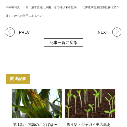
※掲載写真：一部、清水基滋氏原図、その他は著者提供、「北海道病害虫防除提要（第６
版）」からの借用によるもの
PREV
NEXT
記事一覧に戻る
関連記事
第１話・開講のことば@〜
第４話・ジャガイモの黒あ