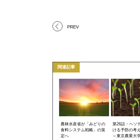
PREV
関連記事
農林水産省が「みどりの
第26話・ヘソ
食料システム戦略」の策
ける予防の考え
定へ
～東京農業大