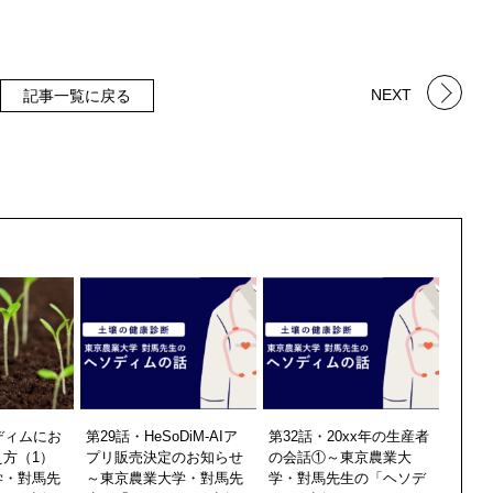
NEXT
記事一覧に戻る
ディムにお
第29話・HeSoDiM-AIア
第32話・20xx年の生産者
方（1）
プリ販売決定のお知らせ
の会話①～東京農業大
学・對馬先
～東京農業大学・對馬先
学・對馬先生の「ヘソデ