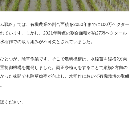
戦略」では、有機農業の割合面積を2050年までに100万ヘクター
ています。しかし、2021年時点の割合面積が約27万ヘクタール
水稲作での取り組みが不可欠とされていました。
ひとつが、除草作業です。そこで農研機構は、水稲苗を縦横2方向
置制御機構を開発しました。両正条植えをすることで縦横2方向の
かった株間でも除草効率が向上し、水稲作において有機栽培の取組
。
認ください。