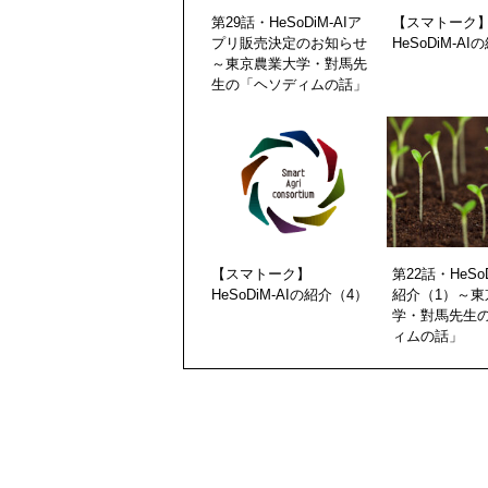
第29話・HeSoDiM-AIア
【スマトーク
プリ販売決定のお知らせ
HeSoDiM-A
～東京農業大学・對馬先
生の「ヘソディムの話」
【スマトーク】
第22話・HeSoD
HeSoDiM-AIの紹介（4）
紹介（1）～東
学・對馬先生
ィムの話」