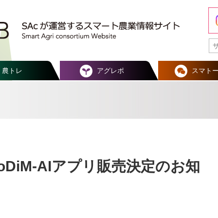
農トレ
アグレポ
スマト
oDiM-AIアプリ販売決定のお知