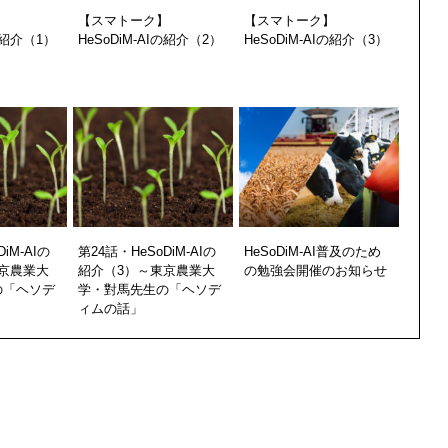
】
【スマトーク】
【スマトーク】
Iの紹介（1）
HeSoDiM-AIの紹介（2）
HeSoDiM-AIの紹介（3）
iM-AIの
第24話・HeSoDiM-AIの
HeSoDiM-AI普及のため
京農業大
紹介（3）～東京農業大
の勉強会開催のお知らせ
の「ヘソデ
学・對馬先生の「ヘソデ
ィムの話」