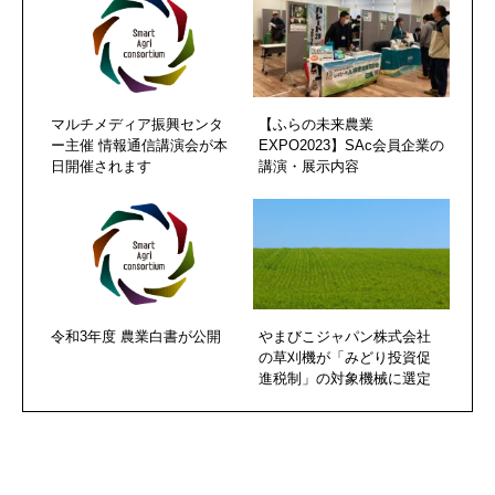
マルチメディア振興センタ
【ふらの未来農業
ー主催 情報通信講演会が本
EXPO2023】SAc会員企業の
日開催されます
講演・展示内容
令和3年度 農業白書が公開
やまびこジャパン株式会社
の草刈機が「みどり投資促
進税制」の対象機械に選定