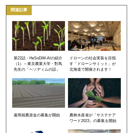
関連記事
第22話・HeSoDiM-AIの紹介
ドローンの社会実装を目指
（1）～東京農業大学・對馬
す「ドローンサミット」が
先生の「ヘソディムの話」
北海道で開催されます！
雇用就農資金の募集が開始
農林水産省が「サステナア
ワード2023」の募集を開始