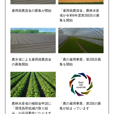
雇用就農資金の募集が開始
「雇用就農資金」農林水産
省が令和6年度第3回目の募
集を開始
農水省による雇用就農資金
「農の雇用事業」第2回目募
の募集開始
集を開始
農林水産省の補助金申請に
「農の雇用事業」第2回の募
「環境負荷低減の取り組
集が始まっています
み」が必須要件になります