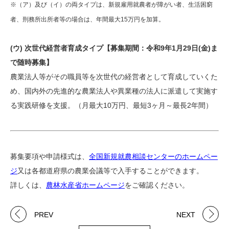
※（ア）及び（イ）の両タイプは、新規雇用就農者が障がい者、生活困窮
者、刑務所出所者等の場合は、年間最大15万円を加算。
(ウ) 次世代経営者育成タイプ【募集期間：令和9年1月29日(金)ま
で随時募集】
農業法人等がその職員等を次世代の経営者として育成していくた
め、国内外の先進的な農業法人や異業種の法人に派遣して実施す
る実践研修を支援。（月最大10万円、最短3ヶ月～最長2年間）
募集要項や申請様式は、
全国新規就農相談センターのホームペー
ジ
又は各都道府県の農業会議等で入手することができます。
詳しくは、
農林水産省ホームページ
をご確認ください。
PREV
NEXT