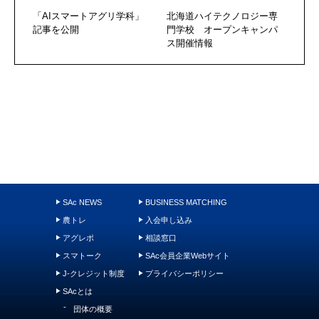
「AIスマートアグリ学科」
北海道ハイテクノロジー専
記事を公開
門学校 オープンキャンパ
ス開催情報
SAc NEWS
BUSINESS MATCHING
農トレ
入会申し込み
アグレポ
相談窓口
スマトーク
SAc会員企業Webサイト
J-クレジット制度
プライバシーポリシー
SAcとは
団体の概要