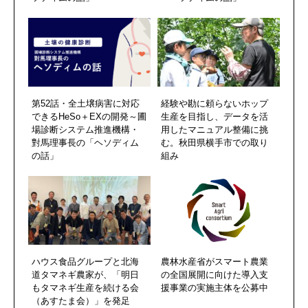
第52話・全土壌病害に対応
経験や勘に頼らないホップ
できるHeSo＋EXの開発～圃
生産を目指し、データを活
場診断システム推進機構・
用したマニュアル整備に挑
對馬理事長の「ヘソディム
む。秋田県横手市での取り
の話」
組み
ハウス⾷品グループと北海
農林水産省がスマート農業
道タマネギ農家が、「明⽇
の全国展開に向けた導入支
もタマネギ⽣産を続ける会
援事業の実施主体を公募中
（あすたま会）」を発⾜