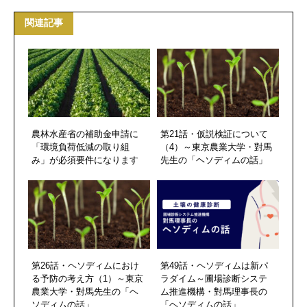
関連記事
農林水産省の補助金申請に
第21話・仮説検証について
「環境負荷低減の取り組
（4）～東京農業大学・對馬
み」が必須要件になります
先生の「ヘソディムの話」
第26話・ヘソディムにおけ
第49話・ヘソディムは新パ
る予防の考え方（1）～東京
ラダイム～圃場診断システ
農業大学・對馬先生の「ヘ
ム推進機構・對馬理事長の
ソディムの話」
「ヘソディムの話」