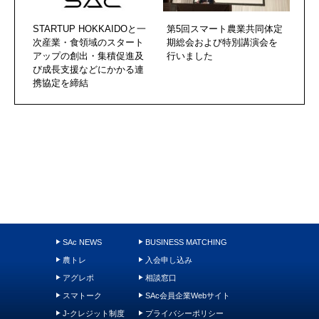
STARTUP HOKKAIDOと一
第5回スマート農業共同体定
次産業・食領域のスタート
期総会および特別講演会を
アップの創出・集積促進及
行いました
び成長支援などにかかる連
携協定を締結
SAc NEWS
BUSINESS MATCHING
農トレ
入会申し込み
アグレポ
相談窓口
スマトーク
SAc会員企業Webサイト
J-クレジット制度
プライバシーポリシー