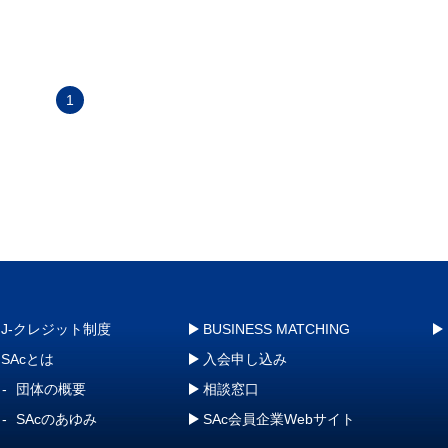
1
J-クレジット制度
BUSINESS MATCHING
SAcとは
入会申し込み
団体の概要
相談窓口
SAcのあゆみ
SAc会員企業Webサイト