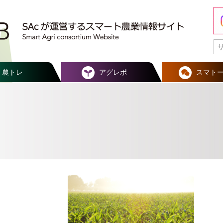
農トレ
アグレポ
スマト