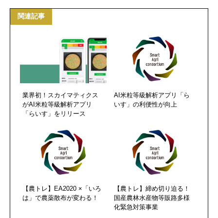
関連記事
業界初！スカイマティクス
AI米粒等級解析アプリ「ら
がAI米粒等級解析アプリ
いす」の利便性が向上
「らいす」をリリース
【農トレ】EA2020 ×「いろ
【農トレ】締め切り迫る！
は」で農薬散布が変わる！
国産農林水産物等販路多様
化緊急対策事業