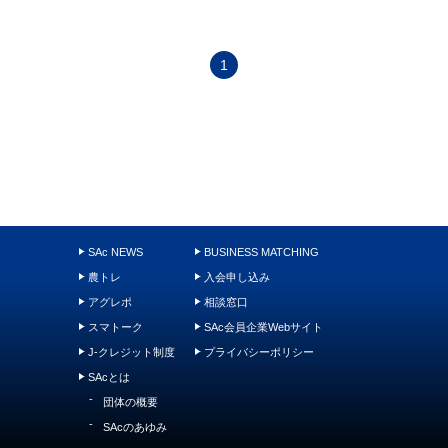
1
SAc NEWS
BUSINESS MATCHING
農トレ
入会申し込み
アグレポ
相談窓口
スマトーク
SAc会員企業Webサイト
J-クレジット制度
プライバシーポリシー
SAcとは
団体の概要
SAcのあゆみ