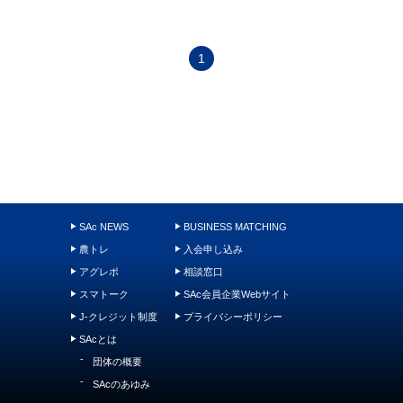
1
SAc NEWS
BUSINESS MATCHING
農トレ
入会申し込み
アグレポ
相談窓口
スマトーク
SAc会員企業Webサイト
J-クレジット制度
プライバシーポリシー
SAcとは
団体の概要
SAcのあゆみ