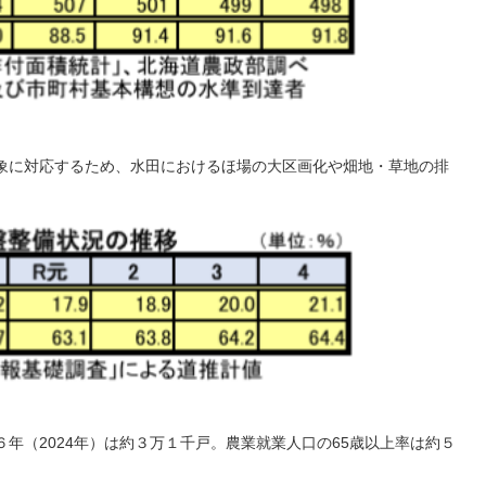
象に対応するため、水田におけるほ場の大区画化や畑地・草地の排
年（2024年）は約３万１千戸。農業就業人口の65歳以上率は約５