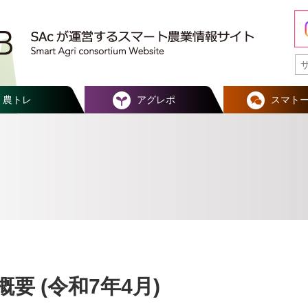
農トレ
アグレポ
スマト
要 (令和7年4月)