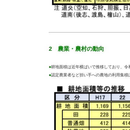
2 農業・農村の動向
●
耕地面積は近年横ばいで推移しており、令和５年
●
認定農業者など担い手への農地の利用集積は年