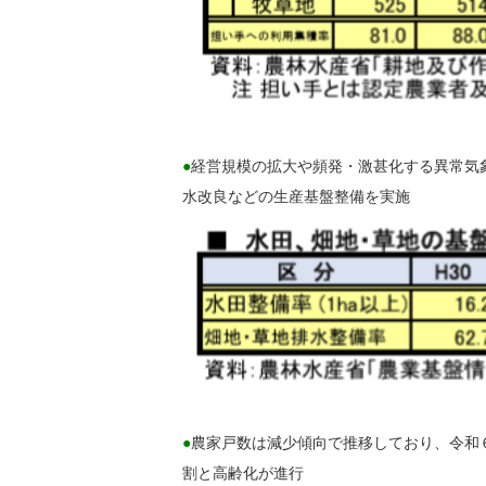
●
経営規模の拡大や頻発・激甚化する異常気
水改良などの生産基盤整備を実施
●
農家戸数は減少傾向で推移しており、令和６
割と高齢化が進行