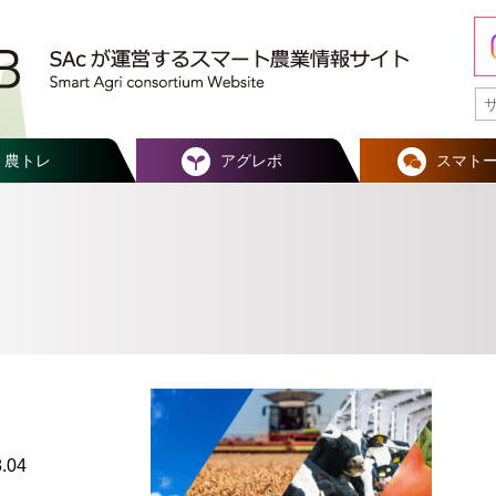
農トレ
アグレポ
スマト
.04