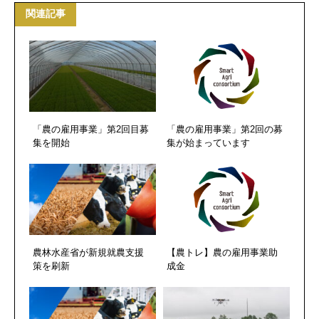
関連記事
「農の雇用事業」第2回目募
「農の雇用事業」第2回の募
集を開始
集が始まっています
農林水産省が新規就農支援
【農トレ】農の雇用事業助
策を刷新
成金