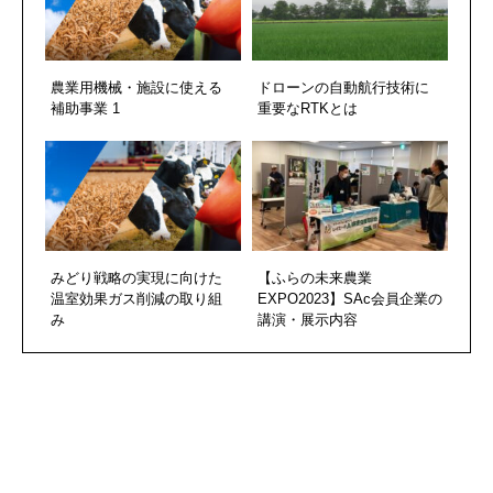
農業用機械・施設に使える
ドローンの自動航行技術に
補助事業 1
重要なRTKとは
みどり戦略の実現に向けた
【ふらの未来農業
温室効果ガス削減の取り組
EXPO2023】SAc会員企業の
み
講演・展示内容