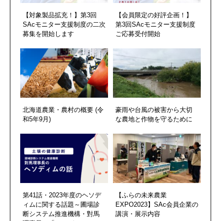
【対象製品拡充！】第3回
【会員限定の好評企画！】
SAcモニター支援制度の二次
第3回SAcモニター支援制度
募集を開始します
ご応募受付開始
北海道農業・農村の概要 (令
豪雨や台風の被害から大切
和5年9月)
な農地と作物を守るために
第41話・2023年度のヘソデ
【ふらの未来農業
ィムに関する話題～圃場診
EXPO2023】SAc会員企業の
断システム推進機構・對馬
講演・展示内容