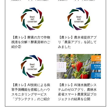
【農トレ】酵素の力で作物
【農トレ】農水省提供アプ
残渣を分解！酵素資材のご
リ「農薬アプリ」を試して
紹介②
みました
【農トレ】AI技術による病
【農トレ】AI潅水施肥シス
害予測機能を搭載したハウ
テムのゼロアグリ、農林水
スモニタリングサービス
産省スマート農業実証プロ
「プランテクト」のご紹介
ジェクトの結果を公開