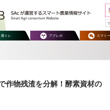
農トレ
アグレポ
スマト
で作物残渣を分解！酵素資材の