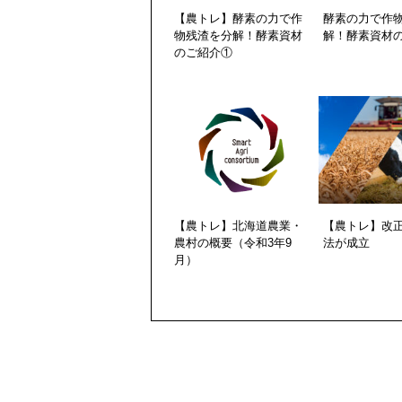
【農トレ】酵素の力で作
酵素の力で作
物残渣を分解！酵素資材
解！酵素資材
のご紹介①
【農トレ】北海道農業・
【農トレ】改
農村の概要（令和3年9
法が成立
月）