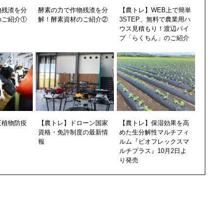
物残渣を分
酵素の力で作物残渣を分
【農トレ】WEB上で簡単
のご紹介①
解！酵素資材のご紹介②
3STEP、無料で農業用ハ
ウス見積もり！渡辺パイ
プ「らくちん」のご紹介
正植物防疫
【農トレ】ドローン国家
【農トレ】保湿効果を高
資格・免許制度の最新情
めた生分解性マルチフィ
報
ルム『ビオフレックスマ
ルチプラス』10月2日よ
り発売