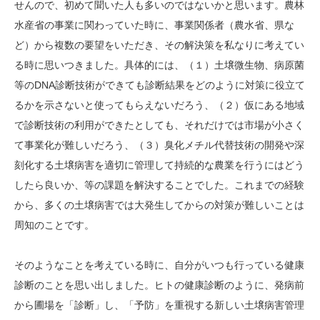
せんので、初めて聞いた人も多いのではないかと思います。農林
水産省の事業に関わっていた時に、事業関係者（農水省、県な
ど）から複数の要望をいただき、その解決策を私なりに考えてい
る時に思いつきました。具体的には、（１）土壌微生物、病原菌
等のDNA診断技術ができても診断結果をどのように対策に役立て
るかを示さないと使ってもらえないだろう、（２）仮にある地域
で診断技術の利用ができたとしても、それだけでは市場が小さく
て事業化が難しいだろう、（３）臭化メチル代替技術の開発や深
刻化する土壌病害を適切に管理して持続的な農業を行うにはどう
したら良いか、等の課題を解決することでした。これまでの経験
から、多くの土壌病害では大発生してからの対策が難しいことは
周知のことです。
そのようなことを考えている時に、自分がいつも行っている健康
診断のことを思い出しました。ヒトの健康診断のように、発病前
から圃場を「診断」し、「予防」を重視する新しい土壌病害管理