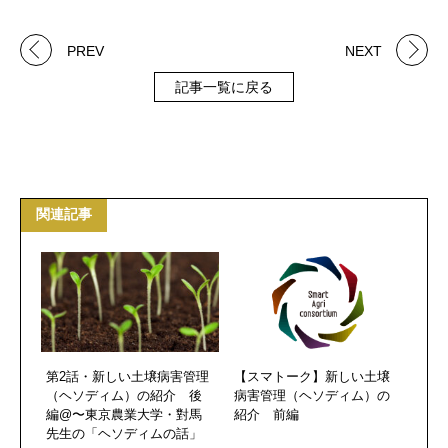
PREV
NEXT
記事一覧に戻る
関連記事
第2話・新しい土壌病害管理
【スマトーク】新しい土壌
（ヘソディム）の紹介 後
病害管理（ヘソディム）の
編@〜東京農業大学・對馬
紹介 前編
先生の「ヘソディムの話」