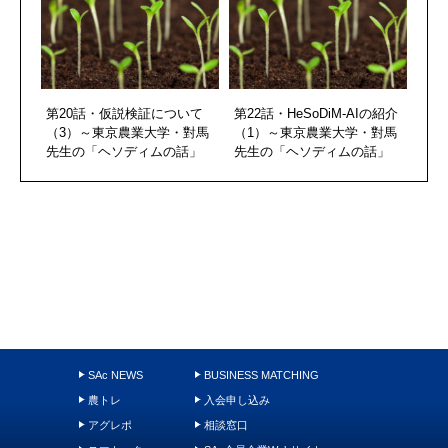
第20話・仮説検証について
第22話・HeSoDiM-AIの紹介
（3）～東京農業大学・對馬
（1）～東京農業大学・對馬
先生の「ヘソディムの話」
先生の「ヘソディムの話」
SAc NEWS
BUSINESS MATCHING
農トレ
入会申し込み
アグレポ
相談窓口