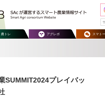
農トレ
アグレポ
スマト
SUMMIT2024プレイバッ
社