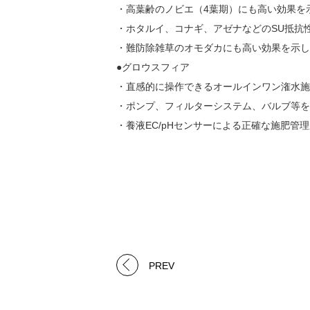
・高葉齢のノビエ（4葉期）にも高い効果を
・ホタルイ、コナギ、アゼナなどのSU抵抗
・難防除雑草のオモダカにも高い効果を示し
●グロウスフィア
・直感的に操作できるオールインワン潅水施
・ポンプ、フィルターシステム、バルブ等を
・養液EC/pHセンサーによる正確な施肥管
PREV