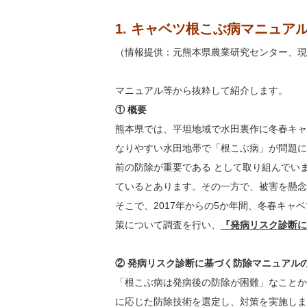
1.
キャベツ根こぶ病マニュア
（情報提供：元熊本県農業研究センター、現
マニュアル等から抜粋して紹介します。
① 概要
熊本県では、平坦地域で水田裏作に冬春キャ
なりやすい水田地帯で「根こぶ病」が問題に
前の防除が重要である として取り組んでい
ているとあります。その一方で、被害を懸念
そこで、2017年からの5か年間、冬春キャ
策について調査を行い、
『発病リスク診断に
② 発病リスク診断に基づく防除マニュアル
「根こぶ病は発病後の防除が困難」なことか
に応じた防除技術を選定し、対策を実施しま