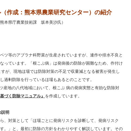
ル（作成：熊本県農業研究センター）の紹介
熊本県庁農業技術課 坂本美沙氏）
ベツ等のアブラナ科野菜が生産されていますが、連作や排水不良と
なっています。「根こぶ病」は発病後の防除が困難なため、作付け
ますが、現地ほ場では防除対策の不足で収量減となる被害が発生し
し過剰防除を行っているほ場もあるとのことです。
ベツ産地の八代地域において、根こぶ 病の発病実態と有効な防除対
基づく防除マニュアル』
を作成しています。
の説明
ら、対策として「ほ場ごとに発病リスクを診断して、発病リスク
す。」と、最初に防除の方針をわかりやすく解説しています。その