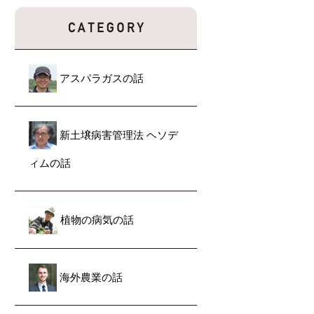
アスパラガスの話
新土壌病害管理法 ヘソデ
ィムの話
植物の病気の話
海外農業の話