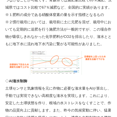
城県ではコスト比較で67％減肥など、全国的に実績があります。
※１肥料の成分である硝酸体窒素の量を示す指標となるもの
※２慣行栽培においては、栽培前に土に元肥を混ぜ、栽培中にお
いても定期的に追肥を行う施肥方法が一般的ですが、この場合作
物が吸収しきれなかった化学肥料がCO2を排出したり、潅水とと
もに地下水に流れ地下水汚染に繋がる可能性がありました。
◇
AI潅水制御
土壌センサと気象情報を元に作物に必要な潅水量をAIが算出し、
手動では実現できない高精度な潅水を実現します。これにより、
安定した土壌状態を作り、根域の水ストレスをなくすことで、作
物の品質向上に貢献します。また、昨今の気候変動に伴い、猛暑