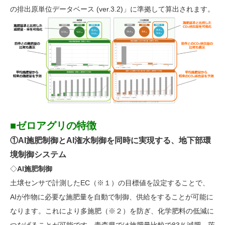
の排出原単位データベース (ver.3.2)」に準拠して算出されます。
■ゼロアグリの特徴
①AI施肥制御とAI潅水制御を同時に実現する、地下部環
境制御システム
◇
AI
施肥制御
土壌センサで計測したEC（※１）の目標値を設定することで、
AIが作物に必要な施肥量を自動で制御、供給をすることが可能に
なります。これにより多施肥（※２）を防ぎ、化学肥料の低減に
つなげることが可能です。青森県では施肥量比較で83％減肥、茨