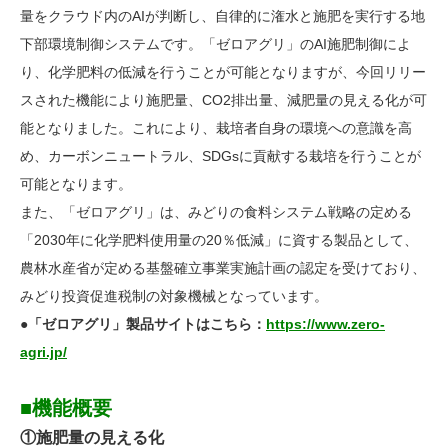
量をクラウド内のAIが判断し、自律的に潅水と施肥を実行する地
下部環境制御システムです。「ゼロアグリ」のAI施肥制御によ
り、化学肥料の低減を行うことが可能となりますが、今回リリー
スされた機能により施肥量、CO2排出量、減肥量の見える化が可
能となりました。これにより、栽培者自身の環境への意識を高
め、カーボンニュートラル、SDGsに貢献する栽培を行うことが
可能となります。
また、「ゼロアグリ」は、みどりの食料システム戦略の定める
「2030年に化学肥料使用量の20％低減」に資する製品として、
農林水産省が定める基盤確立事業実施計画の認定を受けており、
みどり投資促進税制の対象機械となっています。
●「ゼロアグリ」製品サイトはこちら：
https://www.zero-
agri.jp/
■機能概要
①施肥量の見える化