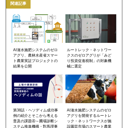
関連記事
AI潅水施肥システムのゼロ
ルートレック・ネットワー
アグリ、農林水産省スマー
クスのゼロアグリが「みど
ト農業実証プロジェクトの
り投資促進税制」の対象機
結果を公開
械に選定
第38話・ヘソディム成功事
AI潅水施肥システムのゼロ
例の紹介とそこから考える
アグリを開発するルートレ
普及の課題④～圃場診断シ
ック・ネットワークスが施
ステム推進機構・對馬理事
設園芸市場のスマート農業