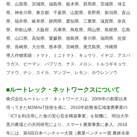
県、山形県、宮城県、福島県、栃木県、群馬県、茨城県、埼玉
県、神奈川県、東京都、千葉県、山梨県、長野県、新潟県、富山
県、福井県、岐阜県、静岡県、愛知県、三重県、滋賀県、奈良
県、和歌山県、大阪府、兵庫県、鳥取県、岡山県、島根県、広島
県、山口県、高知県、愛媛県、徳島県、香川県、福岡県、佐賀
県、長崎県、大分県、熊本県、宮崎県、鹿児島県、沖縄県
導入作物実績：トマト、ミニトマト、キュウリ、イチゴ、アスパ
ラガス、ピーマン、パプリカ、ナス、メロン、トルコギキョウ、
ブドウ、ナシ、スイカ、マンゴー、レモン、ホウレンソウ
■ルートレック・ネットワークスについて
株式会社ルートレック・ネットワークスは、2005年の創業以来
培ってきたM2M/IoT技術を基に、2010年総務省広域連携事業の
「ICTを利活用した食の安心安全構築事業」を契機に、明治大学
黒川農場との共同研究により、スマート農業事業に参入。2018
年には、第4回日本ベンチャー大賞（農業ベンチャー賞 農林水産