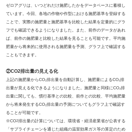
ゼロアグリは、いつどれだけ施肥したかをデータベースに蓄積し
ています。今回、各地の作物や作型における施肥基準を登録する
ことで、実際の施肥量と施肥基準を比較した結果を定量的にグラ
フでも確認できるようになりました。また、前作のデータがあれ
ば、前作の施肥量と比較した結果を見ることも可能です。平均施
肥量から将来的に使用される施肥量を予測、グラフ上で確認する
こともできます。
②CO2排出量の見える化
上記の施肥量からCO₂排出量を自動計算し、施肥量によるCO₂排
出量が見える化できるようになりました。施肥量と同様にCO₂排
出量に関しても、慣行基準との比較、前作との比較、平均施肥量
から将来発生するCO₂排出量の予測についてもグラフ上で確認す
ることが可能です。
※CO
排出量の計算については、環境省・経済産業省が公表する
2
「サプライチェーンを通じた組織の温室効果ガス等の算定のため