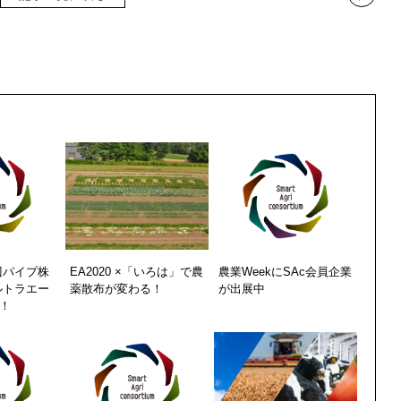
辺パイプ株
EA2020 ×「いろは」で農
農業WeekにSAc会員企業
ルトラエー
薬散布が変わる！
が出展中
！