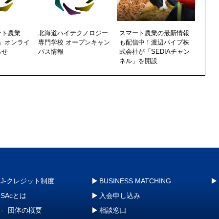
ート農業
北海道ハイテクノロジー
スマート農業の最新情報
21」オンライ
専門学校 オープンキャン
も配信中！渡辺パイプ株
らせ
パス情報
式会社が「SEDIAチャン
ネル」を開設
J-クレジット制度
BUSINESS MATCHING
SAcとは
入会申し込み
団体の概要
相談窓口