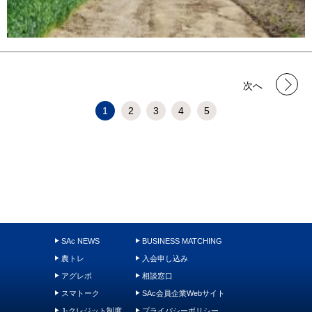
次へ
1
2
3
4
5
SAc NEWS
BUSINESS MATCHING
農トレ
入会申し込み
アグレポ
相談窓口
スマトーク
SAc会員企業Webサイト
J-クレジット制度
プライバシーポリシー