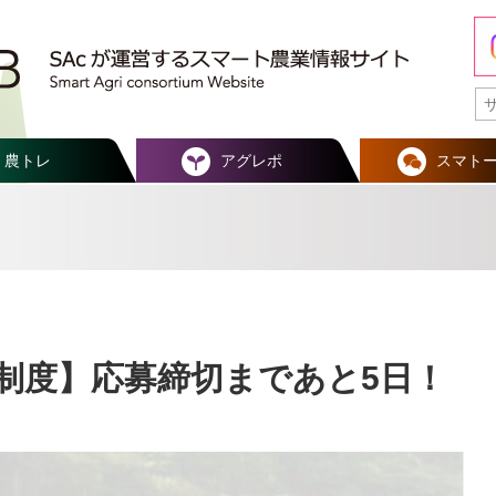
農トレ
アグレポ
スマト
援制度】応募締切まであと5日！