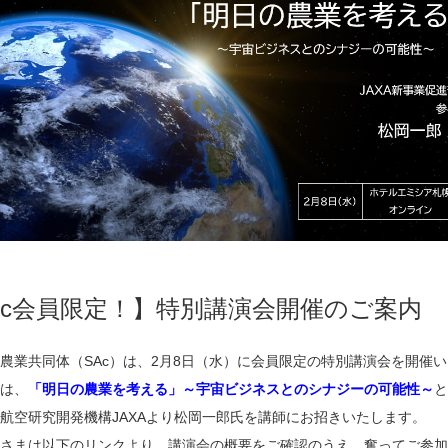
Ac会員限定！】特別講演会開催のご案内
農業共同体（SAc）は、2月8日（水）に会員限定の特別講演会を開催
は、
「明日の農業を考える」～宇宙ビジネスとのシナジーの可能性～
と
航空研究開発機構JAXAより松岡一郎氏を講師にお招きいたします。
さまは以下のリンクより、講演会の概要をご確認のうえ、奮ってご参加