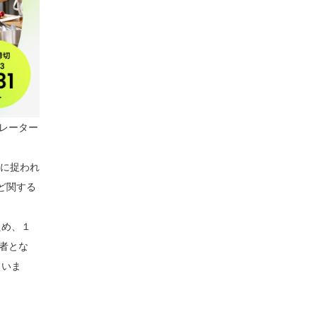
ラレーター
に捉われ
ど関する
ため、１
走者とな
ていま