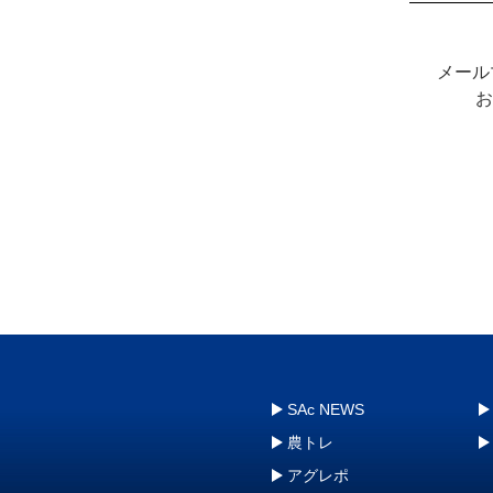
メール
お
SAc NEWS
農トレ
アグレポ