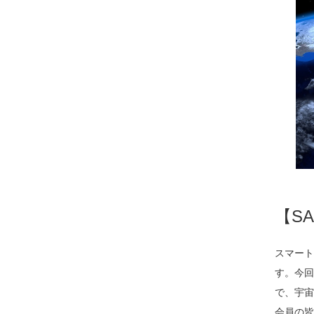
【S
スマート
す。今回
で、宇宙
会員の皆