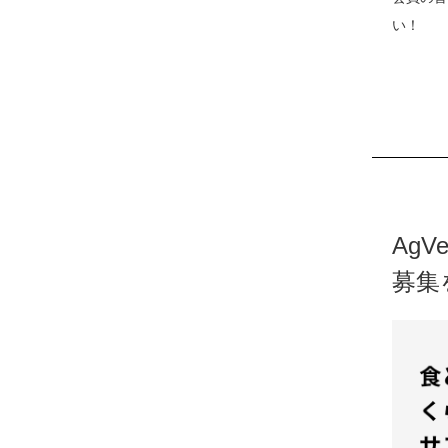
い！
AgV
募集