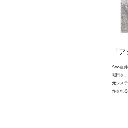
「ア
SAc会
堀田さま
元システ
作される