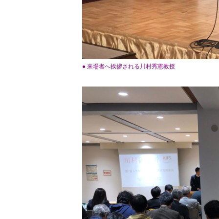
● 来場者へ挨拶される川村秀憲教授