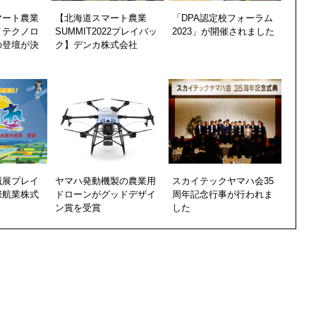
マート農業
【北海道スマート農業
「DPA認定校フォーラム
ハイテクノロ
SUMMIT2022プレイバッ
2023」が開催されました
の登壇が決
ク】デンカ株式会社
械展プレイ
ヤマハ発動機製の農業用
スカイテックヤマハ会35
際航業株式
ドローンがグッドデザイ
周年記念行事が行われま
ン賞を受賞
した