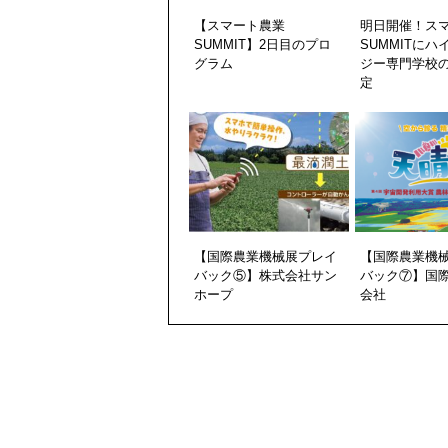
【スマート農業
明日開催！ス
SUMMIT】2日目のプロ
SUMMITに
グラム
ジー専門学校
定
【国際農業機械展プレイ
【国際農業機
バック⑤】株式会社サン
バック⑦】国
ホープ
会社