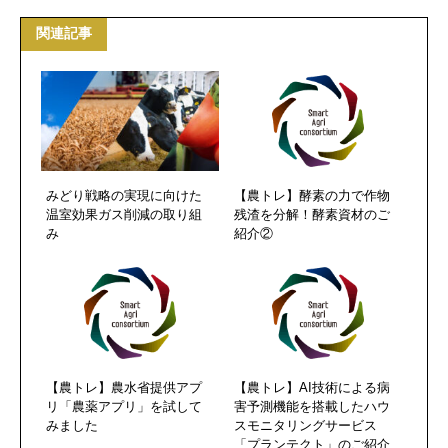
関連記事
みどり戦略の実現に向けた
【農トレ】酵素の力で作物
温室効果ガス削減の取り組
残渣を分解！酵素資材のご
み
紹介②
【農トレ】農水省提供アプ
【農トレ】AI技術による病
リ「農薬アプリ」を試して
害予測機能を搭載したハウ
みました
スモニタリングサービス
「プランテクト」のご紹介