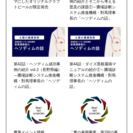
マにしたオリジナルクラフ
例の紹介とそこから考える
トビールが限定発売
普及の課題①～圃場診断シ
ステム推進機構・對馬理事
長の「ヘソディムの話」
第42話・ヘソディム成功事
第44話・ダイズ黒根腐病マ
例の紹介 vol.2（長野県編）
ニュアルの紹介①～圃場診
～圃場診断システム推進機
断システム推進機構・對馬
構・對馬理事長の「ヘソデ
理事長の「ヘソディムの
ィムの話」
話」
農業イベント情報
「農の雇用事業」第2回の募