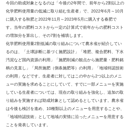
今回の助成対象となるのは「今後の2年間で、前年から2割以上の
化学肥料使用量の低減に取り組む生産者」で、2022年6月～10月
に購入する秋肥と2022年11月～2023年5月に購入する春肥で
す。当年の肥料コストから一定の計算式で前年からの肥料コスト
の増加分を算出し、その7割を補填します。
化学肥料使用量2割低減の取り組みについて農水省が紹介してい
るのは、「土壌診断に基づく施肥設計」「堆肥、複合肥料、下水
汚泥など国内資源の利用」「施肥削減の観点から施肥量・肥料銘
柄の見直し」「局所施肥（側条施肥等）の利用」「地域特認技術
の利用」などです。生産者に対してはこの中から2つ以上のメニ
ューの実施を求めることにしていて、すでに一部メニューを実施
している生産者については、現在の取り組みを強化し、追加の取
り組みを実施すれば助成対象として認めるとしています。農水省
は今後も検討を進め、10種類以上のメニューを用意することや、
「地域特認技術」として地域の実情に沿ったメニューを用意する
ことを発表しています。