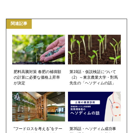
関連記事
肥料高騰対策 春肥の補填額
第19話・仮説検証について
の計算に必要な価格上昇率
（2）～東京農業大学・對馬
が決定
先生の「ヘソディムの話」
“フードロスを考える”をテー
第35話・ヘソディム成功事