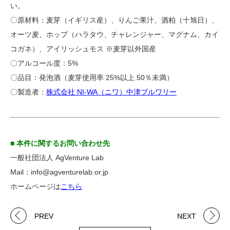
い。
〇原材料：麦芽（イギリス産）、りんご果汁、酒粕（十旭日）、
オーツ麦、ホップ（ハラタウ、チャレンジャー、マグナム、カイ
コガネ）、アイリッシュモス ※麦芽以外国産
〇アルコール度：5%
〇品目：発泡酒（麦芽使用率 25%以上 50％未満）
〇製造者：
株式会社 NI-WA（ニワ）中津ブルワリー
■ 本件に関するお問い合わせ先
一般社団法人 AgVenture Lab
Mail：info@agventurelab.or.jp
ホームページは
こちら
PREV
NEXT