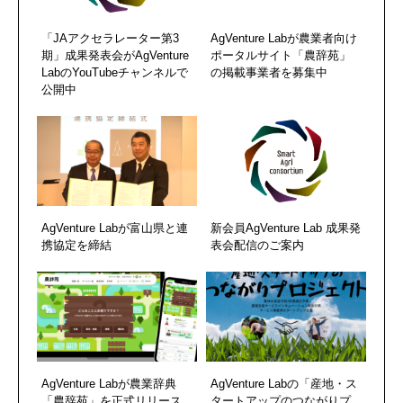
「JAアクセラレーター第3
AgVenture Labが農業者向け
期」成果発表会がAgVenture
ポータルサイト「農辞苑」
LabのYouTubeチャンネルで
の掲載事業者を募集中
公開中
AgVenture Labが富山県と連
新会員AgVenture Lab 成果発
携協定を締結
表会配信のご案内
AgVenture Labが農業辞典
AgVenture Labの「産地・ス
「農辞苑」を正式リリース
タートアップのつながりプ