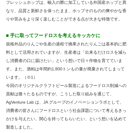
フレッシュホップは、輸入の際に加工している外国産ホップと異
なり、品質と新鮮さを保ったまま、ホップそのものの爽やかな香
りや苦みをより深く楽しむことができる点が大きな特徴です。
■ 手に取ってフードロスを考えるキッカケに
規格外品のりんごや生産の過程で摘果されたりんごは基本的に肥
料として活用されていますが、生産者は「出来るだけロスを減ら
し消費者の口に届けたい」という想いで日々作物を育てていま
す。また、酒粕は年間約1,800トンもの量が廃棄されてしまって
います。（※1）
今回のオリジナルクラフトビール製造によるフードロス削減への
貢献は微々たるものですが、こうした取り組みを通じて、
AgVenture Lab は、JA グループのイノベーションラボとして、
消費者の皆さんにフードロスという社会課題について考えるきっ
かけを与えたい、関心を持ってもらいたい、という想いを込めて
製造しました。