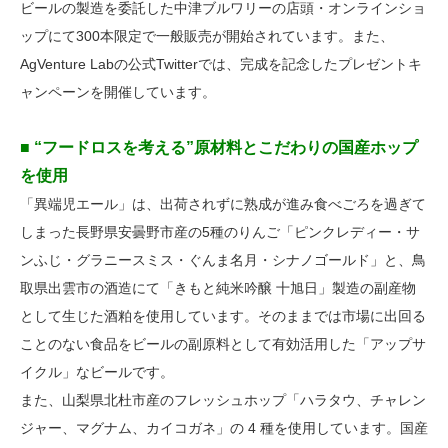
ビールの製造を委託した中津ブルワリーの店頭・オンラインショ
ップにて300本限定で一般販売が開始されています。また、
AgVenture Labの公式Twitterでは、完成を記念したプレゼントキ
ャンペーンを開催しています。
■ “フードロスを考える”原材料とこだわりの国産ホップ
を使用
「異端児エール」は、出荷されずに熟成が進み食べごろを過ぎて
しまった長野県安曇野市産の5種のりんご「ピンクレディー・サ
ンふじ・グラニースミス・ぐんま名月・シナノゴールド」と、鳥
取県出雲市の酒造にて「きもと純米吟醸 十旭日」製造の副産物
として生じた酒粕を使用しています。そのままでは市場に出回る
ことのない食品をビールの副原料として有効活用した「アップサ
イクル」なビールです。
また、山梨県北杜市産のフレッシュホップ「ハラタウ、チャレン
ジャー、マグナム、カイコガネ」の 4 種を使用しています。国産