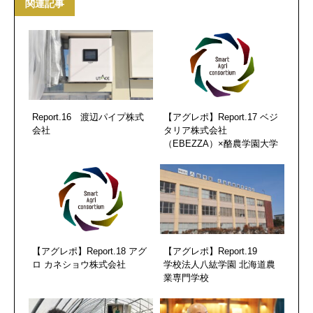
関連記事
Report.16 渡辺パイプ株式
【アグレポ】Report.17 ベジ
会社
タリア株式会社
（EBEZZA）×酪農学園大学
【アグレポ】Report.18 アグ
【アグレポ】Report.19
ロ カネショウ株式会社
学校法人八紘学園 北海道農
業専門学校