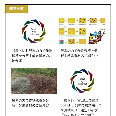
関連記事
【農トレ】酵素の力で作物
酵素の力で作物残渣を分
残渣を分解！酵素資材のご
解！酵素資材のご紹介①
紹介②
酵素の力で作物残渣を分
【農トレ】WEB上で簡単
解！酵素資材のご紹介②
3STEP、無料で農業用ハウ
ス見積もり！渡辺パイプ
「らくちん」のご紹介