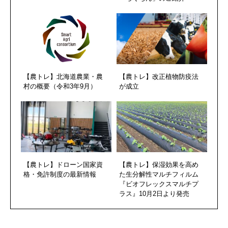
【農トレ】北海道農業・農
【農トレ】改正植物防疫法
村の概要（令和3年9月）
が成立
【農トレ】ドローン国家資
【農トレ】保湿効果を高め
格・免許制度の最新情報
た生分解性マルチフィルム
『ビオフレックスマルチプ
ラス』10月2日より発売