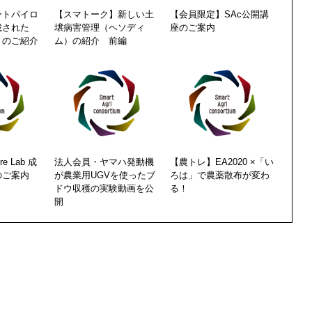
ートパイロ
【スマトーク】新しい土
【会員限定】SAc公開講
載された
壌病害管理（ヘソディ
座のご案内
P」のご紹介
ム）の紹介 前編
e Lab 成
法人会員・ヤマハ発動機
【農トレ】EA2020 ×「い
のご案内
が農業用UGVを使ったブ
ろは」で農薬散布が変わ
ドウ収穫の実験動画を公
る！
開